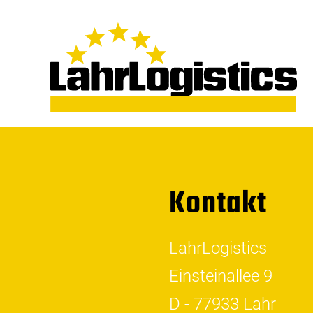
Kontakt
LahrLogistics
Einsteinallee 9
D - 77933 Lahr